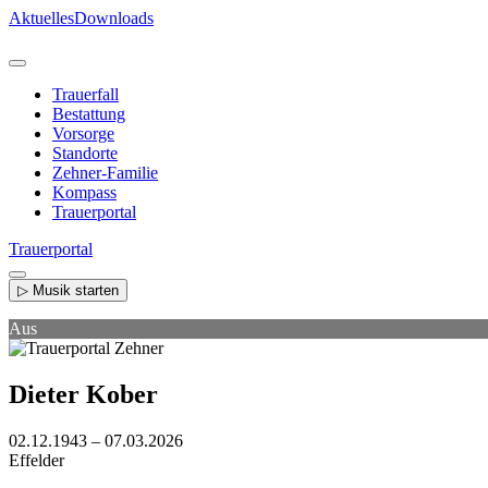
Direkt
Aktuelles
Downloads
zum
Inhalt
Trauerfall
Bestattung
Vorsorge
Standorte
Zehner-Familie
Kompass
Trauerportal
Trauerportal
▷ Musik starten
Aus
Dieter Kober
02.12.1943 – 07.03.2026
Effelder