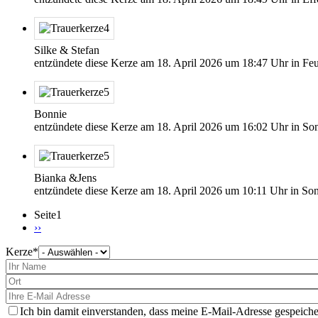
Silke & Stefan
entzündete diese Kerze am
18. April 2026
um
18:47
Uhr in Fe
Bonnie
entzündete diese Kerze am
18. April 2026
um
16:02
Uhr in So
Bianka &Jens
entzündete diese Kerze am
18. April 2026
um
10:11
Uhr in So
Seite1
Nächste
››
Seite
Kerze
Bitte
wählen
Sie
eine
Kerze
aus
Ich bin damit einverstanden, dass meine E-Mail-Adresse gespeiche