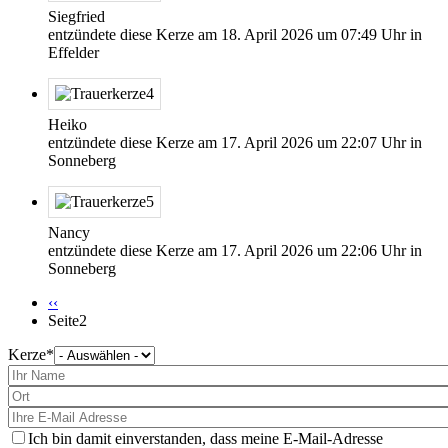
Siegfried
entzündete diese Kerze am
18. April 2026
um
07:49
Uhr in
Effelder
Heiko
entzündete diese Kerze am
17. April 2026
um
22:07
Uhr in
Sonneberg
Nancy
entzündete diese Kerze am
17. April 2026
um
22:06
Uhr in
Sonneberg
Vorherige
‹‹
Seite
Seite2
Kerze
Bitte
wählen
Sie
eine
Kerze
aus
Ich bin damit einverstanden, dass meine E-Mail-Adresse