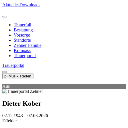
Direkt
Aktuelles
Downloads
zum
Inhalt
Trauerfall
Bestattung
Vorsorge
Standorte
Zehner-Familie
Kompass
Trauerportal
Trauerportal
▷ Musik starten
Aus
Dieter Kober
02.12.1943 – 07.03.2026
Effelder