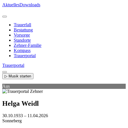
Direkt
Aktuelles
Downloads
zum
Inhalt
Trauerfall
Bestattung
Vorsorge
Standorte
Zehner-Familie
Kompass
Trauerportal
Trauerportal
▷ Musik starten
Aus
Helga Weidl
30.10.1933 – 11.04.2026
Sonneberg