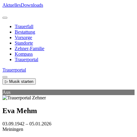
Direkt
Aktuelles
Downloads
zum
Inhalt
Trauerfall
Bestattung
Vorsorge
Standorte
Zehner-Familie
Kompass
Trauerportal
Trauerportal
▷ Musik starten
Aus
Eva Mehm
03.09.1942 – 05.01.2026
Meiningen