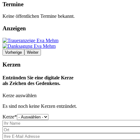
Termine
Keine öffentlichen Termine bekannt.
Anzeigen
Vorherige
Weiter
Kerzen
Entzünden Sie eine digitale Kerze
als Zeichen des Gedenkens.
Kerze auswählen
Es sind noch keine Kerzen entzündet.
Kerze
Bitte
wählen
Sie
eine
Kerze