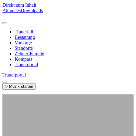
Direkt zum Inhalt
Aktuelles
Downloads
Trauerfall
Bestattung
Vorsorge
Standorte
Zehner-Familie
Kompass
Trauerportal
Trauerportal
▷ Musik starten