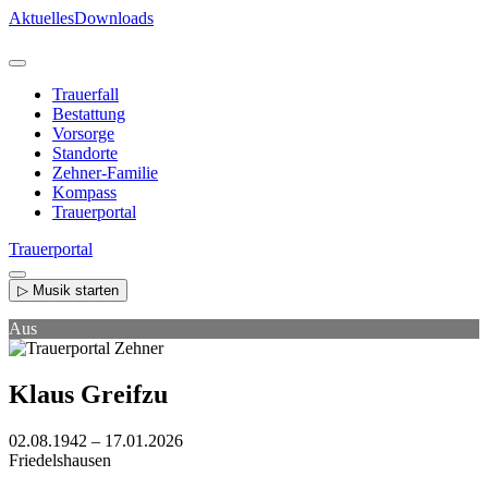
Direkt
Aktuelles
Downloads
zum
Inhalt
Trauerfall
Bestattung
Vorsorge
Standorte
Zehner-Familie
Kompass
Trauerportal
Trauerportal
▷ Musik starten
Aus
Klaus Greifzu
02.08.1942 – 17.01.2026
Friedelshausen