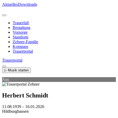
Direkt
Aktuelles
Downloads
zum
Inhalt
Trauerfall
Bestattung
Vorsorge
Standorte
Zehner-Familie
Kompass
Trauerportal
Trauerportal
▷ Musik starten
Aus
Herbert Schmidt
11.08.1939 – 16.01.2026
Hildburghausen