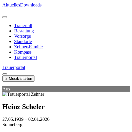
Direkt
Aktuelles
Downloads
zum
Inhalt
Trauerfall
Bestattung
Vorsorge
Standorte
Zehner-Familie
Kompass
Trauerportal
Trauerportal
▷ Musik starten
Aus
Heinz Scheler
27.05.1939 – 02.01.2026
Sonneberg