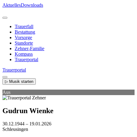
Direkt
Aktuelles
Downloads
zum
Inhalt
Trauerfall
Bestattung
Vorsorge
Standorte
Zehner-Familie
Kompass
Trauerportal
Trauerportal
▷ Musik starten
Aus
Gudrun Wienke
30.12.1944 – 19.01.2026
Schleusingen