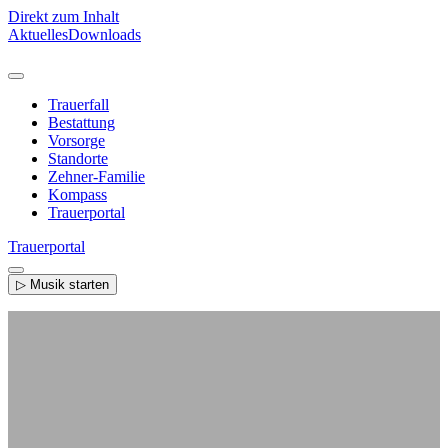
Direkt zum Inhalt
Aktuelles
Downloads
Trauerfall
Bestattung
Vorsorge
Standorte
Zehner-Familie
Kompass
Trauerportal
Trauerportal
▷ Musik starten