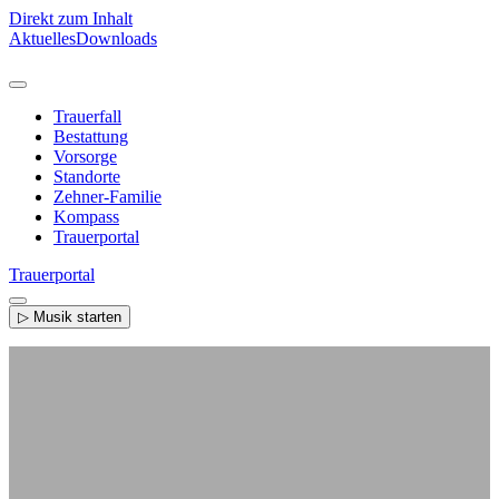
Direkt zum Inhalt
Aktuelles
Downloads
Trauerfall
Bestattung
Vorsorge
Standorte
Zehner-Familie
Kompass
Trauerportal
Trauerportal
▷ Musik starten