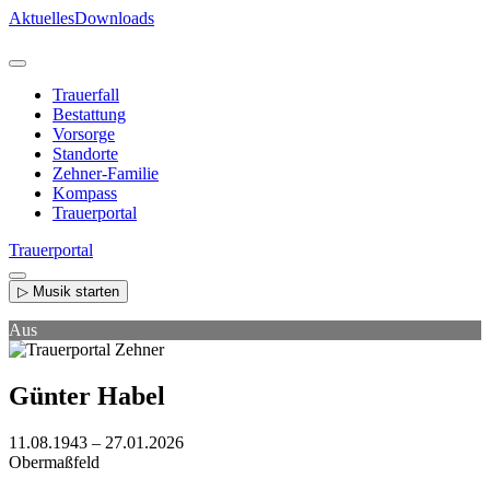
Direkt
Aktuelles
Downloads
zum
Inhalt
Trauerfall
Bestattung
Vorsorge
Standorte
Zehner-Familie
Kompass
Trauerportal
Trauerportal
▷ Musik starten
Aus
Günter Habel
11.08.1943 – 27.01.2026
Obermaßfeld