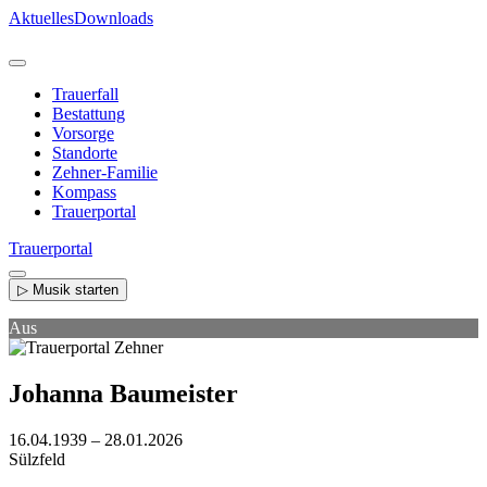
Direkt
Aktuelles
Downloads
zum
Inhalt
Trauerfall
Bestattung
Vorsorge
Standorte
Zehner-Familie
Kompass
Trauerportal
Trauerportal
▷ Musik starten
Aus
Johanna Baumeister
16.04.1939 – 28.01.2026
Sülzfeld