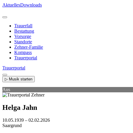
Direkt
Aktuelles
Downloads
zum
Inhalt
Trauerfall
Bestattung
Vorsorge
Standorte
Zehner-Familie
Kompass
Trauerportal
Trauerportal
▷ Musik starten
Aus
Helga Jahn
10.05.1939 – 02.02.2026
Saargrund