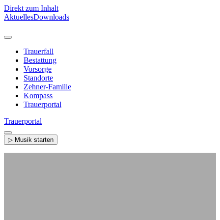
Direkt zum Inhalt
Aktuelles
Downloads
Trauerfall
Bestattung
Vorsorge
Standorte
Zehner-Familie
Kompass
Trauerportal
Trauerportal
▷ Musik starten