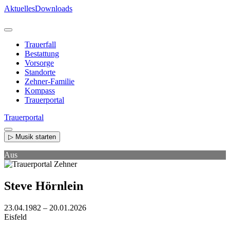
Direkt
Aktuelles
Downloads
zum
Inhalt
Trauerfall
Bestattung
Vorsorge
Standorte
Zehner-Familie
Kompass
Trauerportal
Trauerportal
▷ Musik starten
Aus
Steve Hörnlein
23.04.1982 – 20.01.2026
Eisfeld