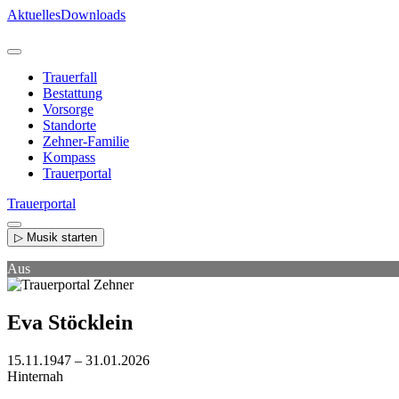
Direkt
Aktuelles
Downloads
zum
Inhalt
Trauerfall
Bestattung
Vorsorge
Standorte
Zehner-Familie
Kompass
Trauerportal
Trauerportal
▷ Musik starten
Aus
Eva Stöcklein
15.11.1947 – 31.01.2026
Hinternah