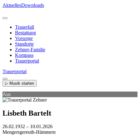
Direkt
Aktuelles
Downloads
zum
Inhalt
Trauerfall
Bestattung
Vorsorge
Standorte
Zehner-Familie
Kompass
Trauerportal
Trauerportal
▷ Musik starten
Aus
Lisbeth Bartelt
26.02.1932 – 10.01.2026
Mengersgereuth-Hämmern