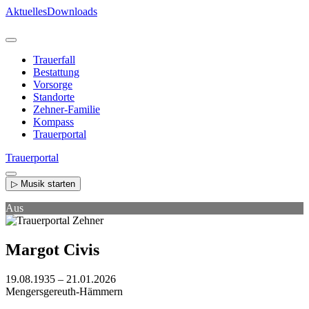
Direkt
Aktuelles
Downloads
zum
Inhalt
Trauerfall
Bestattung
Vorsorge
Standorte
Zehner-Familie
Kompass
Trauerportal
Trauerportal
▷ Musik starten
Aus
Margot Civis
19.08.1935 – 21.01.2026
Mengersgereuth-Hämmern