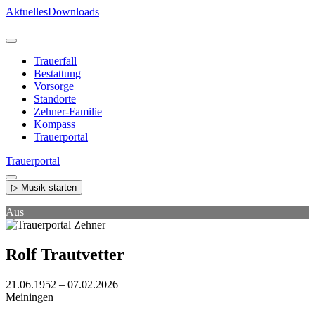
Direkt
Aktuelles
Downloads
zum
Inhalt
Trauerfall
Bestattung
Vorsorge
Standorte
Zehner-Familie
Kompass
Trauerportal
Trauerportal
▷ Musik starten
Aus
Rolf Trautvetter
21.06.1952 – 07.02.2026
Meiningen