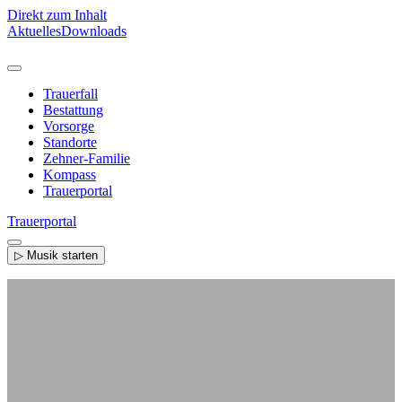
Direkt zum Inhalt
Aktuelles
Downloads
Trauerfall
Bestattung
Vorsorge
Standorte
Zehner-Familie
Kompass
Trauerportal
Trauerportal
▷ Musik starten