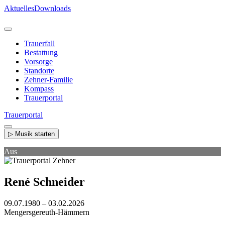
Direkt
Aktuelles
Downloads
zum
Inhalt
Trauerfall
Bestattung
Vorsorge
Standorte
Zehner-Familie
Kompass
Trauerportal
Trauerportal
▷ Musik starten
Aus
René Schneider
09.07.1980 – 03.02.2026
Mengersgereuth-Hämmern