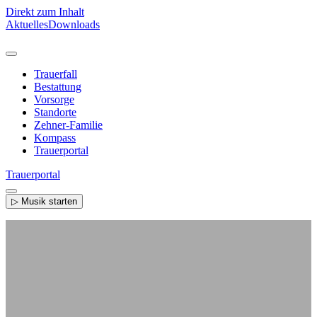
Direkt zum Inhalt
Aktuelles
Downloads
Trauerfall
Bestattung
Vorsorge
Standorte
Zehner-Familie
Kompass
Trauerportal
Trauerportal
▷ Musik starten