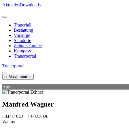
Direkt
Aktuelles
Downloads
zum
Inhalt
Trauerfall
Bestattung
Vorsorge
Standorte
Zehner-Familie
Kompass
Trauerportal
Trauerportal
▷ Musik starten
Aus
Manfred Wagner
20.09.1942 – 13.02.2026
Wahns