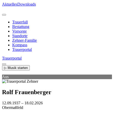
Direkt
Aktuelles
Downloads
zum
Inhalt
Trauerfall
Bestattung
Vorsorge
Standorte
Zehner-Familie
Kompass
Trauerportal
Trauerportal
▷ Musik starten
Aus
Rolf Frauenberger
12.09.1937 – 18.02.2026
Obermaßfeld