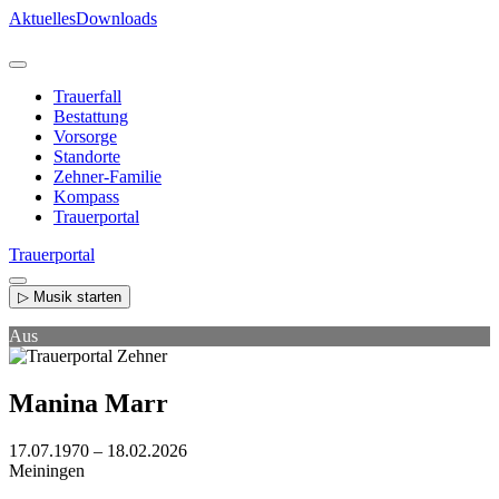
Direkt
Aktuelles
Downloads
zum
Inhalt
Trauerfall
Bestattung
Vorsorge
Standorte
Zehner-Familie
Kompass
Trauerportal
Trauerportal
▷ Musik starten
Aus
Manina Marr
17.07.1970 – 18.02.2026
Meiningen