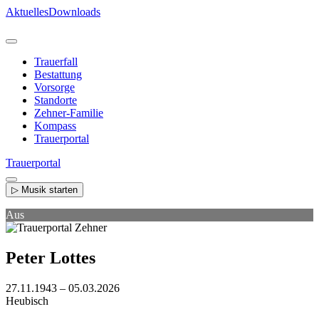
Direkt
Aktuelles
Downloads
zum
Inhalt
Trauerfall
Bestattung
Vorsorge
Standorte
Zehner-Familie
Kompass
Trauerportal
Trauerportal
▷ Musik starten
Aus
Peter Lottes
27.11.1943 – 05.03.2026
Heubisch