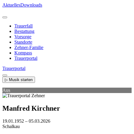
Direkt
Aktuelles
Downloads
zum
Inhalt
Trauerfall
Bestattung
Vorsorge
Standorte
Zehner-Familie
Kompass
Trauerportal
Trauerportal
▷ Musik starten
Aus
Manfred Kirchner
19.01.1952 – 05.03.2026
Schalkau