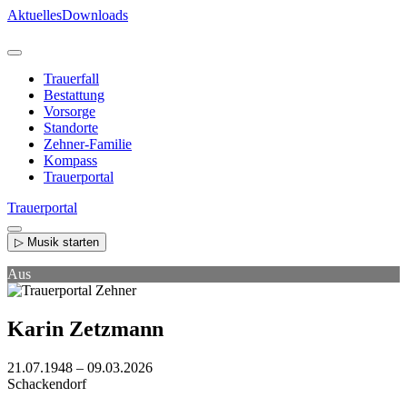
Direkt
Aktuelles
Downloads
zum
Inhalt
Trauerfall
Bestattung
Vorsorge
Standorte
Zehner-Familie
Kompass
Trauerportal
Trauerportal
▷ Musik starten
Aus
Karin Zetzmann
21.07.1948 – 09.03.2026
Schackendorf