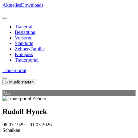
Direkt
Aktuelles
Downloads
zum
Inhalt
Trauerfall
Bestattung
Vorsorge
Standorte
Zehner-Familie
Kompass
Trauerportal
Trauerportal
▷ Musik starten
Aus
Rudolf Hynek
08.03.1929 – 01.03.2026
Schalkau