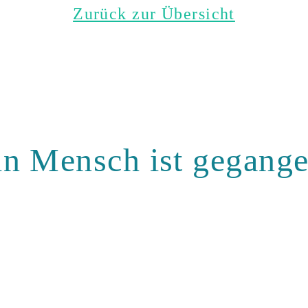
Zurück zur Übersicht
in Mensch ist gegange
lten wir ihn gemein
in guter Erinnerung.