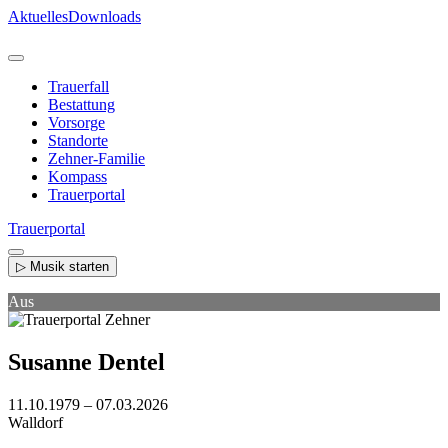
Direkt
Aktuelles
Downloads
zum
Inhalt
Trauerfall
Bestattung
Vorsorge
Standorte
Zehner-Familie
Kompass
Trauerportal
Trauerportal
▷ Musik starten
Aus
Susanne Dentel
11.10.1979 – 07.03.2026
Walldorf