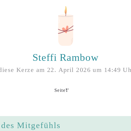
Steffi Rambow
 diese Kerze am
22. April 2026
um
14:49
Uhr
Nächste Seite
››
Seite1
 des Mitgefühls