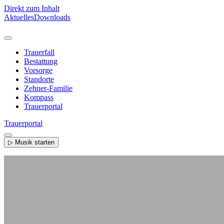
Direkt zum Inhalt
Aktuelles
Downloads
Trauerfall
Bestattung
Vorsorge
Standorte
Zehner-Familie
Kompass
Trauerportal
Trauerportal
▷ Musik starten