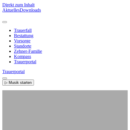
Direkt zum Inhalt
Aktuelles
Downloads
Trauerfall
Bestattung
Vorsorge
Standorte
Zehner-Familie
Kompass
Trauerportal
Trauerportal
▷ Musik starten