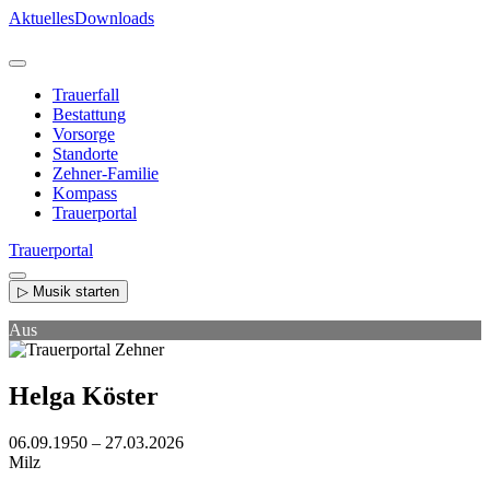
Direkt
Aktuelles
Downloads
zum
Inhalt
Trauerfall
Bestattung
Vorsorge
Standorte
Zehner-Familie
Kompass
Trauerportal
Trauerportal
▷ Musik starten
Aus
Helga Köster
06.09.1950 – 27.03.2026
Milz