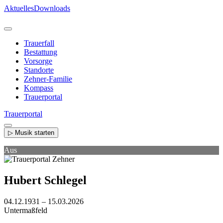
Direkt
Aktuelles
Downloads
zum
Inhalt
Trauerfall
Bestattung
Vorsorge
Standorte
Zehner-Familie
Kompass
Trauerportal
Trauerportal
▷ Musik starten
Aus
Hubert Schlegel
04.12.1931 – 15.03.2026
Untermaßfeld