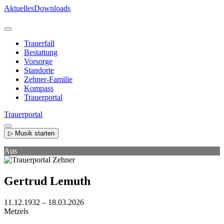
Direkt
Aktuelles
Downloads
zum
Inhalt
Trauerfall
Bestattung
Vorsorge
Standorte
Zehner-Familie
Kompass
Trauerportal
Trauerportal
▷ Musik starten
Aus
Gertrud Lemuth
11.12.1932 – 18.03.2026
Metzels