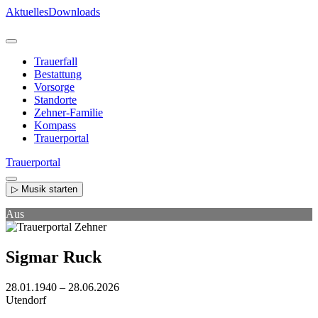
Direkt
Aktuelles
Downloads
zum
Inhalt
Trauerfall
Bestattung
Vorsorge
Standorte
Zehner-Familie
Kompass
Trauerportal
Trauerportal
▷ Musik starten
Aus
Sigmar Ruck
28.01.1940 – 28.06.2026
Utendorf