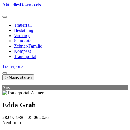
Direkt
Aktuelles
Downloads
zum
Inhalt
Trauerfall
Bestattung
Vorsorge
Standorte
Zehner-Familie
Kompass
Trauerportal
Trauerportal
▷ Musik starten
Aus
Edda Grah
28.09.1938 – 25.06.2026
Neubrunn