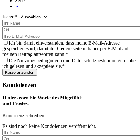
Seite1
Nächste
››
Seite
Kerze
Bitte
wählen
Sie
eine
Kerze
aus
Ich bin damit einverstanden, dass meine E-Mail-Adresse
gespeichert wird, damit der Gedenkseiteninhaber per E-Mail auf
meinen Beitrag antworten kann.
Die Nutzungsbedingungen und Datenschutzbestimmungen habe
ich gelesen und akzeptiere sie.
Kondolenzen
Hinterlassen Sie Worte des Mitgefühls
und Trostes.
Kondolenz schreiben
Es sind noch keine Kondolenzen veröffentlicht.