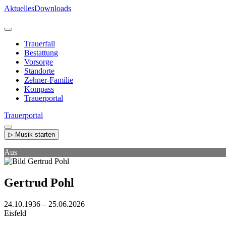
Direkt
Aktuelles
Downloads
zum
Inhalt
Trauerfall
Bestattung
Vorsorge
Standorte
Zehner-Familie
Kompass
Trauerportal
Trauerportal
▷ Musik starten
Aus
Gertrud Pohl
24.10.1936 – 25.06.2026
Eisfeld