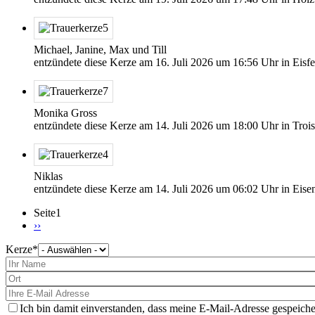
Michael, Janine, Max und Till
entzündete diese Kerze am
16. Juli 2026
um
16:56
Uhr in Eisfe
Monika Gross
entzündete diese Kerze am
14. Juli 2026
um
18:00
Uhr in Trois
Niklas
entzündete diese Kerze am
14. Juli 2026
um
06:02
Uhr in Eise
Seite1
Nächste
››
Seite
Kerze
Bitte
wählen
Sie
eine
Kerze
aus
Ich bin damit einverstanden, dass meine E-Mail-Adresse gespeiche