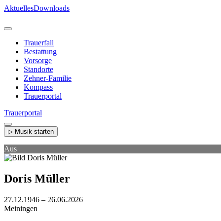
Direkt
Aktuelles
Downloads
zum
Inhalt
Trauerfall
Bestattung
Vorsorge
Standorte
Zehner-Familie
Kompass
Trauerportal
Trauerportal
▷ Musik starten
Aus
Doris Müller
27.12.1946 – 26.06.2026
Meiningen