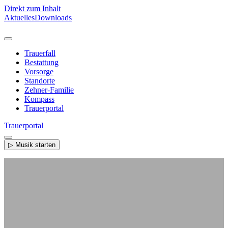
Direkt zum Inhalt
Aktuelles
Downloads
Trauerfall
Bestattung
Vorsorge
Standorte
Zehner-Familie
Kompass
Trauerportal
Trauerportal
▷ Musik starten