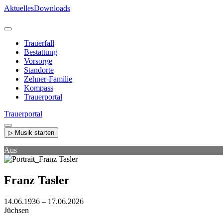
Direkt
Aktuelles
Downloads
zum
Inhalt
Trauerfall
Bestattung
Vorsorge
Standorte
Zehner-Familie
Kompass
Trauerportal
Trauerportal
▷ Musik starten
Aus
Franz Tasler
14.06.1936 – 17.06.2026
Jüchsen