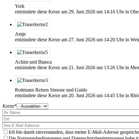
York
entzündete diese Kerze am
29. Juni 2026
um
14:16
Uhr in Ober
Antje
entzündete diese Kerze am
27. Juni 2026
um
14:20
Uhr in Wei
Achim und Bianca
entzündete diese Kerze am
21. Juni 2026
um
13:26
Uhr in Men
Rottmann Reisen Simone und Guido
entzündete diese Kerze am
20. Juni 2026
um
14:45
Uhr in Rhö
Kerze
Bitte
wählen
Sie
eine
Kerze
aus
Ich bin damit einverstanden, dass meine E-Mail-Adresse gespeiche
Die Nutzungsbedingungen und Datenschutzbestimmungen habe ich 