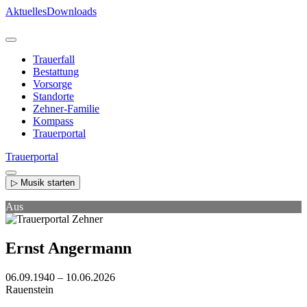
Direkt
Aktuelles
Downloads
zum
Inhalt
Trauerfall
Bestattung
Vorsorge
Standorte
Zehner-Familie
Kompass
Trauerportal
Trauerportal
▷ Musik starten
Aus
Ernst Angermann
06.09.1940 – 10.06.2026
Rauenstein