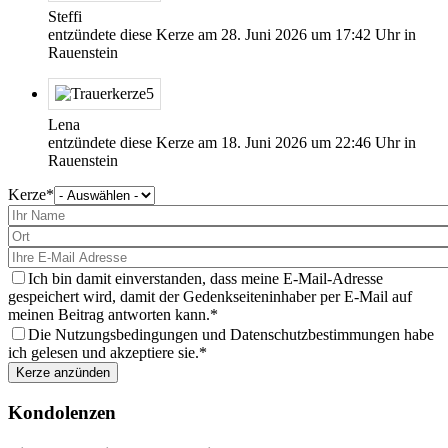
Steffi
entzündete diese Kerze am
28. Juni 2026
um
17:42
Uhr in
Rauenstein
Lena
entzündete diese Kerze am
18. Juni 2026
um
22:46
Uhr in
Rauenstein
Kerze
Bitte
wählen
Sie
eine
Kerze
aus
Ich bin damit einverstanden, dass meine E-Mail-Adresse
gespeichert wird, damit der Gedenkseiteninhaber per E-Mail auf
meinen Beitrag antworten kann.
Die Nutzungsbedingungen und Datenschutzbestimmungen habe
ich gelesen und akzeptiere sie.
Kondolenzen