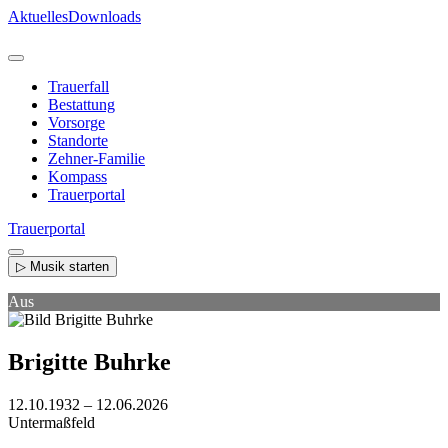
Direkt
Aktuelles
Downloads
zum
Inhalt
Trauerfall
Bestattung
Vorsorge
Standorte
Zehner-Familie
Kompass
Trauerportal
Trauerportal
▷ Musik starten
Aus
Brigitte Buhrke
12.10.1932 – 12.06.2026
Untermaßfeld