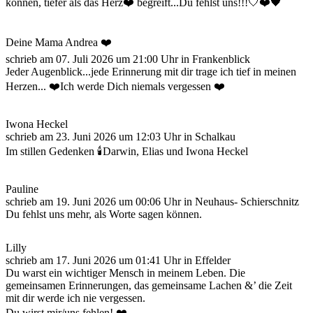
können, tiefer als das Herz❤️ begreift...Du fehlst uns!!!🤍❤️🖤
Deine Mama Andrea ❤️
schrieb am
07. Juli 2026
um
21:00
Uhr in Frankenblick
Jeder Augenblick...jede Erinnerung mit dir trage ich tief in meinen
Herzen... ❤️Ich werde Dich niemals vergessen ❤️
Iwona Heckel
schrieb am
23. Juni 2026
um
12:03
Uhr in Schalkau
Im stillen Gedenken 🕯Darwin, Elias und Iwona Heckel
Pauline
schrieb am
19. Juni 2026
um
00:06
Uhr in Neuhaus- Schierschnitz
Du fehlst uns mehr, als Worte sagen können.
Lilly
schrieb am
17. Juni 2026
um
01:41
Uhr in Effelder
Du warst ein wichtiger Mensch in meinem Leben. Die
gemeinsamen Erinnerungen, das gemeinsame Lachen &’ die Zeit
mit dir werde ich nie vergessen.
Du wirst mir/uns fehlen!.❤️