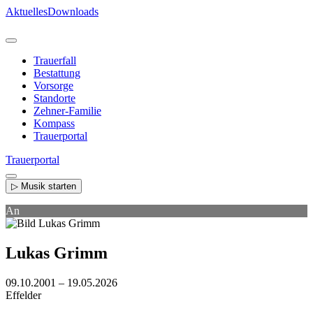
Direkt
Aktuelles
Downloads
zum
Inhalt
Trauerfall
Bestattung
Vorsorge
Standorte
Zehner-Familie
Kompass
Trauerportal
Trauerportal
▷ Musik starten
An
Lukas Grimm
09.10.2001 – 19.05.2026
Effelder