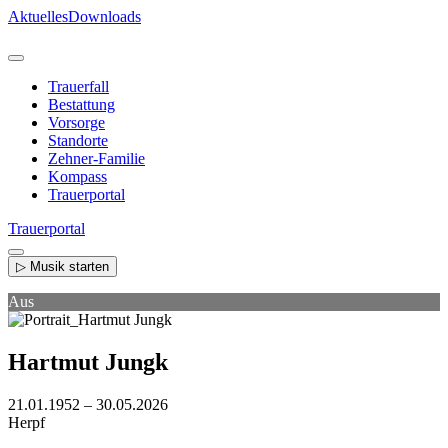
Direkt
Aktuelles
Downloads
zum
Inhalt
Trauerfall
Bestattung
Vorsorge
Standorte
Zehner-Familie
Kompass
Trauerportal
Trauerportal
▷ Musik starten
Aus
Hartmut Jungk
21.01.1952 – 30.05.2026
Herpf