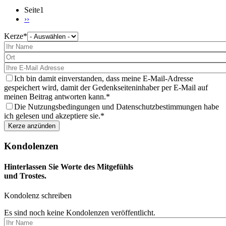
Seite1
Nächste
››
Seite
Kerze
Bitte
wählen
Sie
eine
Kerze
aus
Ich bin damit einverstanden, dass meine E-Mail-Adresse
gespeichert wird, damit der Gedenkseiteninhaber per E-Mail auf
meinen Beitrag antworten kann.
Die Nutzungsbedingungen und Datenschutzbestimmungen habe
ich gelesen und akzeptiere sie.
Kondolenzen
Hinterlassen Sie Worte des Mitgefühls
und Trostes.
Kondolenz schreiben
Es sind noch keine Kondolenzen veröffentlicht.