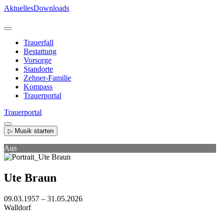
Direkt
Aktuelles
Downloads
zum
Inhalt
Trauerfall
Bestattung
Vorsorge
Standorte
Zehner-Familie
Kompass
Trauerportal
Trauerportal
▷ Musik starten
Aus
Ute Braun
09.03.1957 – 31.05.2026
Walldorf