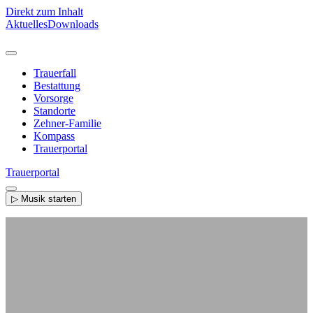
Direkt zum Inhalt
Aktuelles
Downloads
Trauerfall
Bestattung
Vorsorge
Standorte
Zehner-Familie
Kompass
Trauerportal
Trauerportal
▷ Musik starten